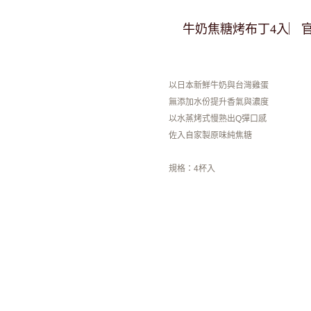
牛奶焦糖烤布丁4入︳
以日本新鮮牛奶與台灣雞蛋
無添加水份提升香氣與濃度
以水蒸烤式慢熟出Q彈口感
佐入自家製原味純焦糖
規格：4杯入